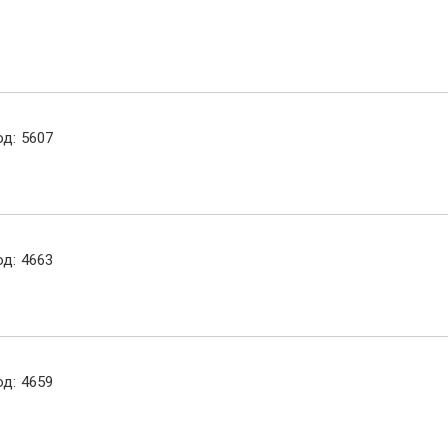
од:
5607
од:
4663
од:
4659