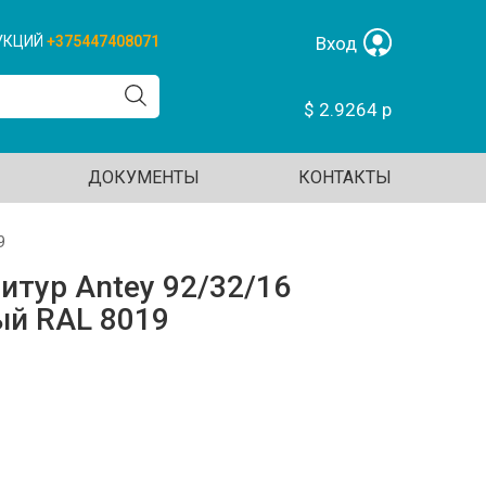
УКЦИЙ
+375447408071
Вход
$ 2.9264 р
ДОКУМЕНТЫ
КОНТАКТЫ
9
тур Antey 92/32/16
й RAL 8019