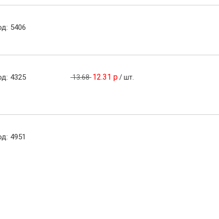
од:
5406
12.31 р
од:
4325
13.68
/
шт.
од:
4951